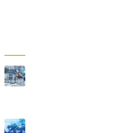
Conseil en Gestion
Formation
Articles Recents
12 novembre 2025
Transformation digitale des processus
métiers : le développement
d’applications web comme levier
d’efficacité pour les entreprises au
Maroc et en Afrique
25 avril 2023
LA DIGITALISATION DE L’ENTREPRISE