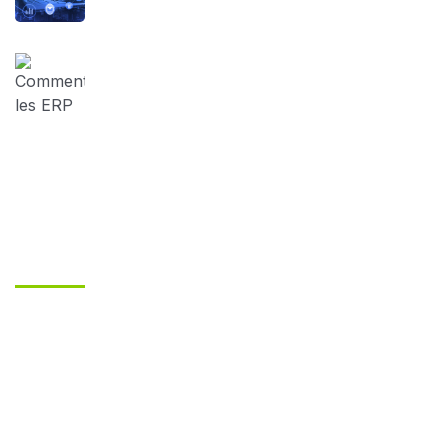
: LES ERP
30 mars 2023
Comment les ERP peuvent aider votre
entreprise à être plus productive et
plus efficace ?
Contactez-Nous
Adresse
Rue Zamzam, Bab Marrakech, Bureau 11, Kénitra - Maroc
Téléphone
(+212) 605 054738
(+212) 627-588286