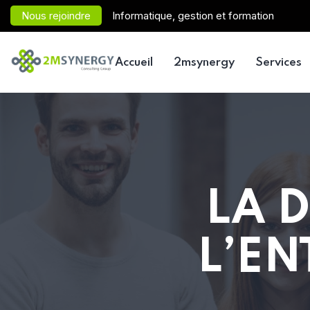
Nous rejoindre
Informatique, gestion et formation
Accueil
2msynergy
Services
LA D
L’EN