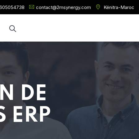
2605054738
contact@2msynergy.com
Kénitra-Maroc
ON DE
S ERP